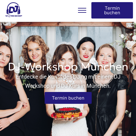
Termin
buchen
DJ-Workshop München
Entdecke die Kunst des DJing mit einem DJ
Workshop und DJ Kurs in München.
Termin buchen