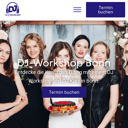
Termin
buchen
DJ-Workshop Bonn
Entdecke die Kunst des DJing mit einem DJ
Workshop und DJ Kurs in Bonn.
Termin buchen